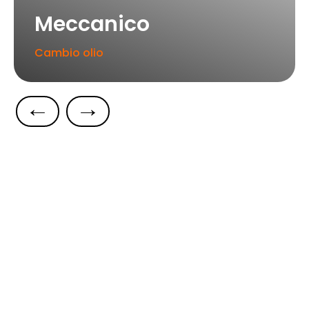
Meccanico
Cambio olio
←
→