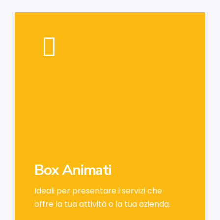
BOX ANIMATI
Ideali per presentare i servizi che
Box Animati
offre la tua attività o la tua azienda.
Ideali per presentare i servizi che
PREVENTIVO GRATIS
offre la tua attività o la tua azienda.