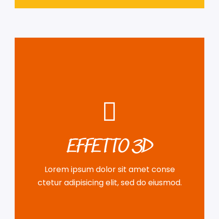
READ MORE
incididunt ut labore et.
EFFETTO 3D
adipisicing elit, sed do eiusmod tempor
Lorem ipsum dolor sit amet conse ctetur
Lorem ipsum dolor sit amet conse
BACK SIDE
ctetur adipisicing elit, sed do eiusmod.