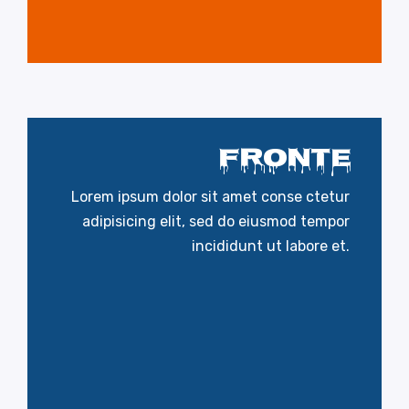
FRONTE
BACK SIDE
Lorem ipsum dolor sit amet conse ctetur
Lorem ipsum dolor sit amet conse ctetur
adipisicing elit, sed do eiusmod tempor
adipisicing elit, sed do eiusmod tempor
incididunt ut labore et.
incididunt ut labore et.
READ MORE