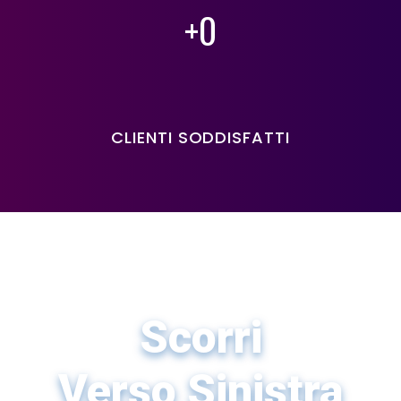
+
0
CLIENTI SODDISFATTI
PLAY
Scorri
00:00
PLAY
MUTE
SETTINGS
PIP
ENTER FULLSCREEN
Verso Sinistra